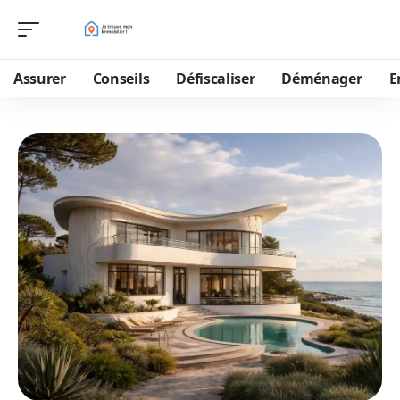
Assurer
Conseils
Défiscaliser
Déménager
E