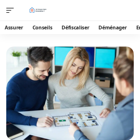
Assurer
Conseils
Défiscaliser
Déménager
E