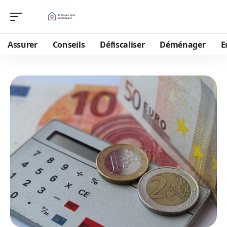
Assurer
Conseils
Défiscaliser
Déménager
E