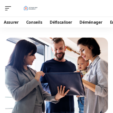
Assurer
Conseils
Défiscaliser
Déménager
E