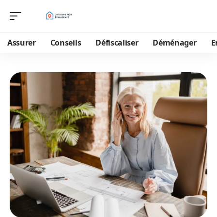
Assurer
Conseils
Défiscaliser
Déménager
E