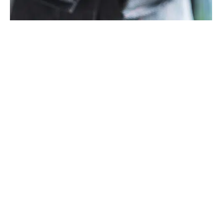
Diversification patrimoniale et
mutualisation des risques
L’investissement en SCPI donne accès à une
diversification exceptionnelle : bureaux,
commerces, santé, logistique, résidentiel. Les
actifs sont répartis sur l’ensemble du territoire
(voire à l’international), permettant
une
mutualisation des risques
par la dilution
sur des centaines de locataires et de villes
différentes. Contrairement à l’immobilier direct
où la vacance d’un appartement met tous les
revenus en péril, une SCPI absorbe ces aléas