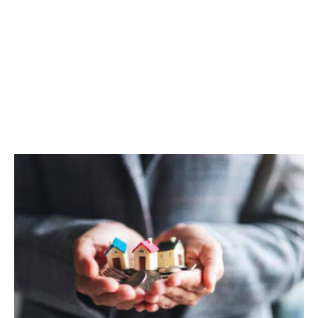
annuels
Conseil de surveillance
: contrôle de gestion et
stratégie
Commissaires aux comptes
: certification et
transparence financière
Expert indépendant
: évaluation objective du
patrimoine