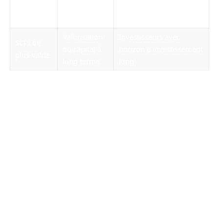
SCPI
Contribuables fortement
et réduction
fiscales
imposés
fiscale
Valorisation
Investisseurs avec
SCPI de
du capital à
horizon d’investissement
plus-value
long terme
long
Devenir associé : modalités et
montants d’entrée
L’investissement en SCPI débute par l’achat
de
parts
auprès d’une société de gestion. Trois
principales modalités d’acquisition existent : le
paiement comptant, le recours au crédit
immobilier (effet de levier), ou
par
démembrement
(acquisition de la nue-
propriété ou de l’usufruit, pour optimiser la