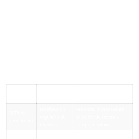
Les
SCPI de rendement
se consacrent à la distribution
de revenus locatifs réguliers, idéales pour la préparation
de la retraite ou le complément de salaire.
Les
SCPI fiscales
visent une optimisation fiscale grâce à
des dispositifs comme Pinel ou Malraux, permettant des
réductions d’impôts sur le revenu ou sur le déficit
foncier.
Enfin, les
SCPI de plus-value
(dites de capitalisation)
recherchent la valorisation du capital à long terme, sans
distribution immédiate de revenus.
Type de
Objectif
Profil d’investisseur
SCPI
principal
Distribution
Retraités, investisseurs
SCPI de
régulière de
en quête de revenus
rendement
revenus
complémentaires
Optimisation