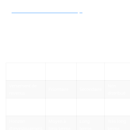
plateformes spécialisées telles que
le
classement-meilleures-scpi
.
Enfin, nous recommandons de solliciter
un
conseiller en gestion de patrimoine
pour un
accompagnement sur mesure et adapté à votre
situation.
SCPI de
SCPI
SCPI de
Critères
rendement
fiscales
plus-valu
Versement de
Non
Prioritaire
Secondaire
revenus
distribué
Optimisation
Faible
Forte
Variable
fiscale
Horizon
Moyen à
Long
Très long
d’investissement
long terme
terme
terme