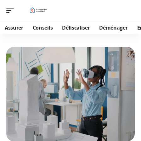
Assurer
Conseils
Défiscaliser
Déménager
E