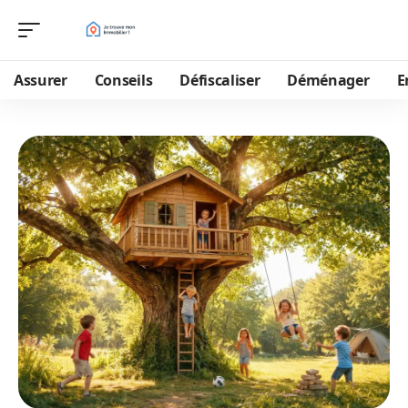
Assurer
Conseils
Défiscaliser
Déménager
E