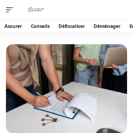
Assurer
Conseils
Défiscaliser
Déménager
E