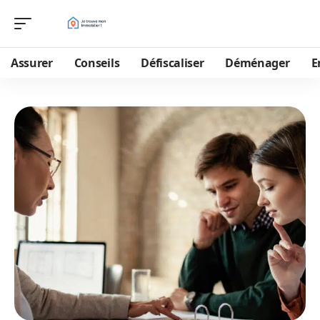
Assurer
Conseils
Défiscaliser
Déménager
E