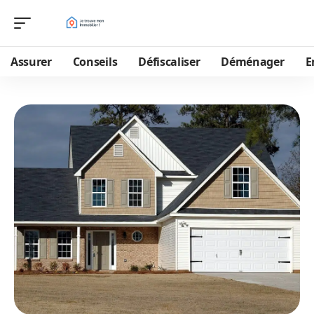
Assurer
Conseils
Défiscaliser
Déménager
E