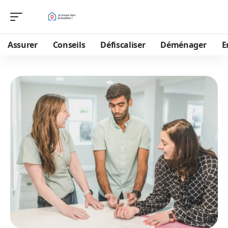
Assurer
Conseils
Défiscaliser
Déménager
E