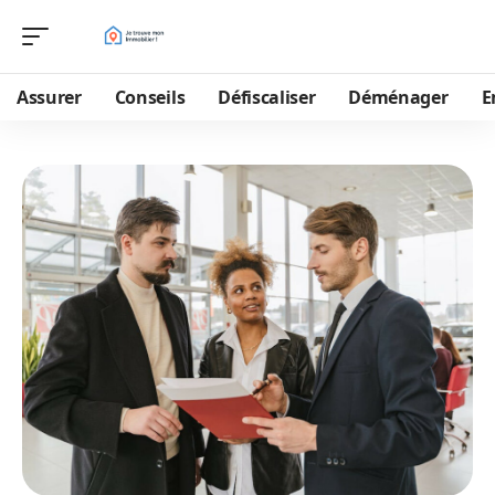
Assurer
Conseils
Défiscaliser
Déménager
E