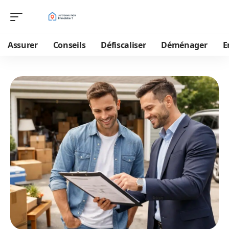
Assurer
Conseils
Défiscaliser
Déménager
E