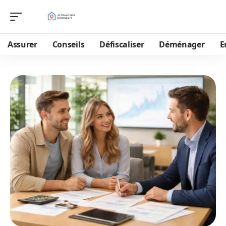
Assurer
Conseils
Défiscaliser
Déménager
E