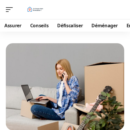
Assurer
Conseils
Défiscaliser
Déménager
E