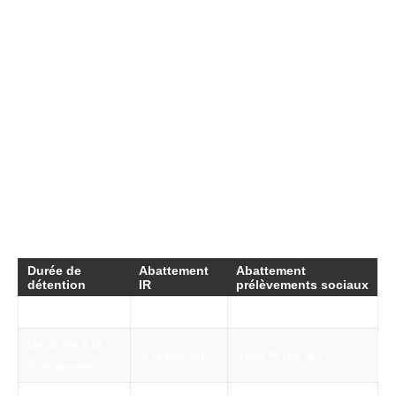
sont mis en place pour réduire l’imposition,
rendant ainsi la gestion du patrimoine
immobilier encore plus stratégique.
Barème des abattements : un guide précis
Les abattements pour durée de détention
démarrent à la 6e année et progressent alors
qu’il est important de connaître les taux
appliqués :
Durée de
Abattement
Abattement
détention
IR
prélèvements sociaux
Moins de 6 ans
0 %
0 %
De la 6e à la
6 % par an
1,65 % par an
21e année