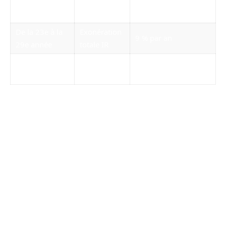
22e année
4 %
1,60 %
révolue
De la 23e à la
Exonération
9 % par an
29e année
totale IR
A partir de 30
Exonération
Exonération totale PS
ans
totale IR
Ces abattements sont calculés à partir de la
date d’acquisition par la SCI, indépendamment
de la date d’entrée des associés. Connaître ces
détails aide à planifier des investissements à
long terme.
Réintégration des amortissements
dans le calcul de la plus-value