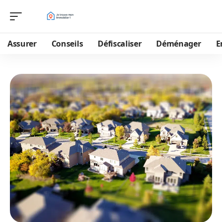
Assurer
Conseils
Défiscaliser
Déménager
E