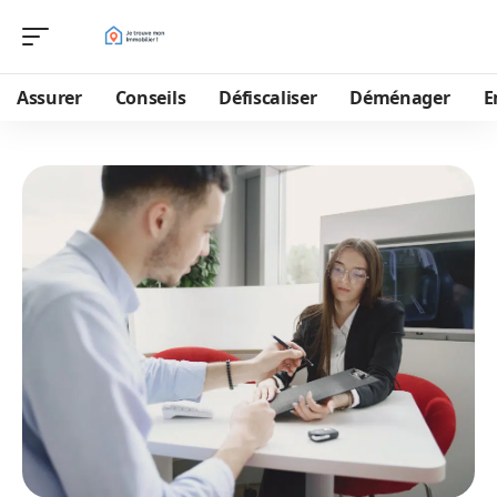
Assurer
Conseils
Défiscaliser
Déménager
E