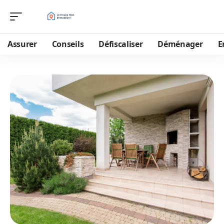
Assurer
Conseils
Défiscaliser
Déménager
E