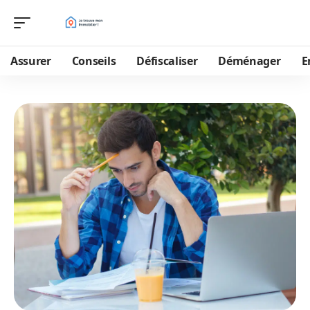
Assurer
Conseils
Défiscaliser
Déménager
E