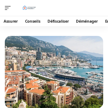
Assurer
Conseils
Défiscaliser
Déménager
E