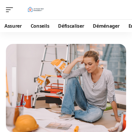
Assurer
Conseils
Défiscaliser
Déménager
E